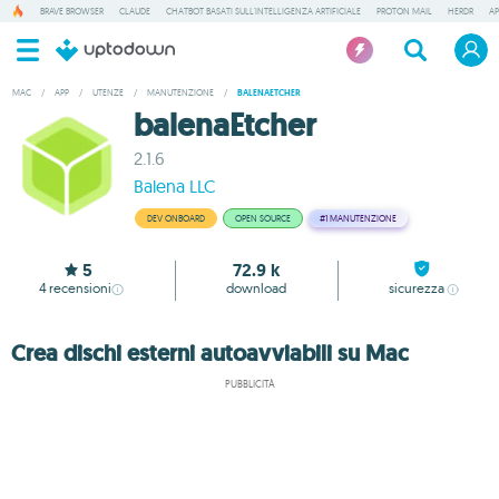
BRAVE BROWSER
CLAUDE
CHATBOT BASATI SULL'INTELLIGENZA ARTIFICIALE
PROTON MAIL
HERDR
AP
MAC
/
APP
/
UTENZE
/
MANUTENZIONE
/
BALENAETCHER
balenaEtcher
2.1.6
Balena LLC
DEV ONBOARD
OPEN SOURCE
#1
MANUTENZIONE
5
72.9 k
4
recensioni
download
sicurezza
Crea dischi esterni autoavviabili su Mac
PUBBLICITÀ