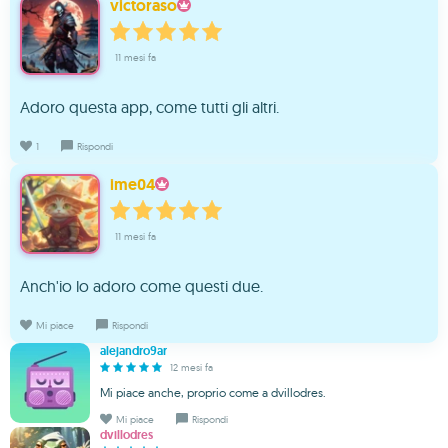
victoraso
11 mesi fa
Adoro questa app, come tutti gli altri.
1
Rispondi
ime04
11 mesi fa
Anch'io lo adoro come questi due.
Mi piace
Rispondi
alejandro9ar
12 mesi fa
Mi piace anche, proprio come a dvillodres.
Mi piace
Rispondi
dvillodres