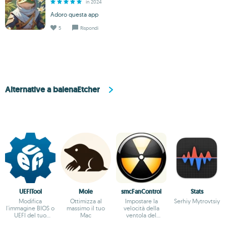
in 2024
Adoro questa app
5
Rispondi
Alternative a balenaEtcher
UEFITool
Mole
smcFanControl
Stats
Modifica
Ottimizza al
Impostare la
Serhiy Mytrovtsiy
l'immagine BIOS o
massimo il tuo
velocità della
UEFI del tuo
Mac
ventola del
computer
computer