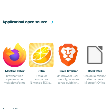
Applicazioni open source
Mozilla Firefox
Citra
Brave Browser
LibreOffice
Browser web
Il miglior
Un browser user-
Una delle migliori
open-source
emulatore
friendly, sicuro e
alternative a
multipiattaforma
Nintendo 3DS per
senza pubblicità
Microsoft Office
Mac
basato su
Chromium