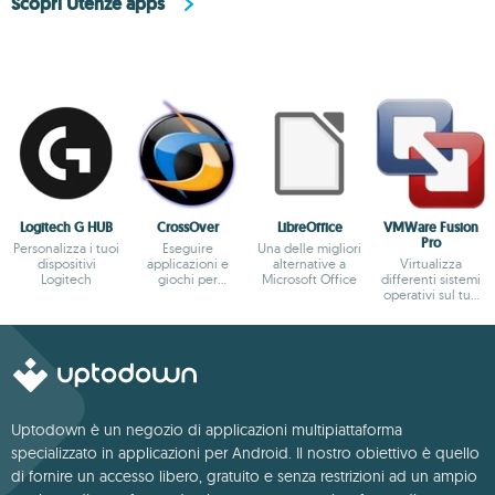
Scopri Utenze apps
Logitech G HUB
CrossOver
LibreOffice
VMWare Fusion
Pro
Personalizza i tuoi
Eseguire
Una delle migliori
dispositivi
applicazioni e
alternative a
Virtualizza
Logitech
giochi per
Microsoft Office
differenti sistemi
Windows su Mac.
operativi sul tuo
Mac
Uptodown è un negozio di applicazioni multipiattaforma
specializzato in applicazioni per Android. Il nostro obiettivo è quello
di fornire un accesso libero, gratuito e senza restrizioni ad un ampio