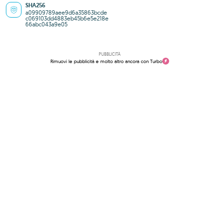
SHA256
a09909789aee9d6a35863bcde
c069103dd4883eb45b6e5e218e
66abc043a9e05
PUBBLICITÀ
Rimuovi le pubblicità e molto altro ancora con Turbo